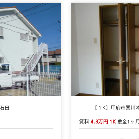
下石田
【１K】甲府市貢川
賃料
4.3万円
1K
敷金
1ヶ