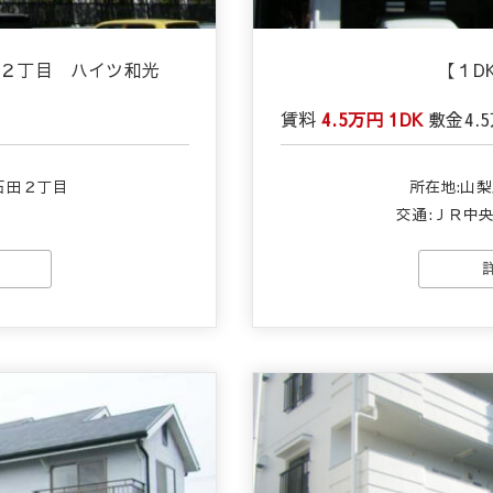
田２丁目 ハイツ和光
【１D
賃料
4.5万円
1DK
敷金
4.
石田２丁目
所在地:山
交通:ＪＲ中央