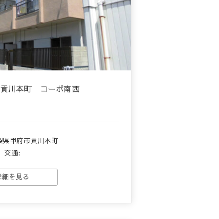
市貢川本町 コーポ南西
梨県甲府市貢川本町
交通:
詳細を見る