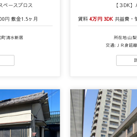
スペースブロス
【３DK】
000円
敷金
1.5ヶ月
賃料
4万円
3DK
共益費・
和町清水新居
所在地:山
交通:ＪＲ身延線