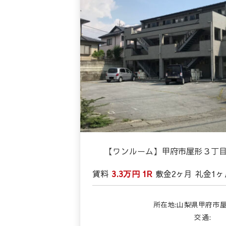
【ワンルーム】甲府市屋形３丁
賃料
3.3万円
1R
敷金
2ヶ月
礼金
1ヶ
所在地:山梨県甲府市屋
交通: