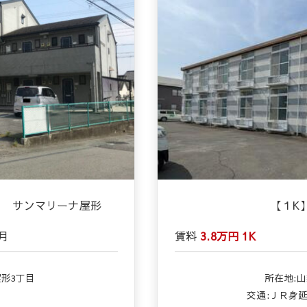
目 サンマリーナ屋形
【１K
月
賃料
3.8万円
1K
形3丁目
所在地:
交通:ＪＲ身延