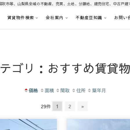
笛吹市等、山梨県全域の不動産、売買、土地、分譲地、建売住宅、中古戸建
賃貸物件検索
会社案内
不動産豆知識
お問い
昭和町・甲斐市・笛吹市・南アルプス市、中央市など山梨県の不動産、土地、分譲
｜山梨不動産情報 土地 
テゴリ：おすすめ賃貸
価格
面積
間取
住所
築年月
29件
1
2
»