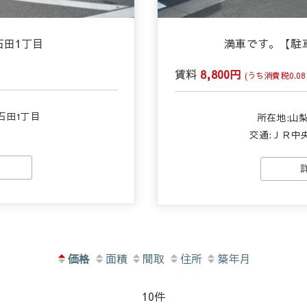
石田1丁目
満車です。【駐
賃料
8,800円
(うち消費税0.08
石田1丁目
所在地:山
交通:ＪＲ中
価格
面積
間取
住所
築年月
10件