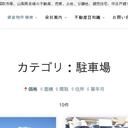
笛吹市等、山梨県全域の不動産、売買、土地、分譲地、建売住宅、中古戸建
賃貸物件検索
会社案内
不動産豆知識
お問い
昭和町・甲斐市・笛吹市・南アルプス市、中央市など山梨県の不動産、土地、分譲
｜山梨不動産情報 土地 
カテゴリ：駐車場
価格
面積
間取
住所
築年月
10件