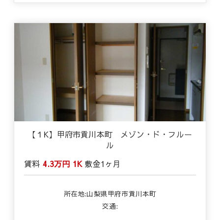
【１K】甲府市貢川本町 メゾン・ド・フルー
ル
賃料
4.3万円
1K
敷金
1ヶ月
所在地:山梨県甲府市貢川本町
交通: