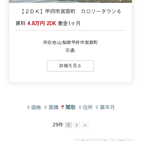
【２ＤＫ】甲府市宮原町 カロリータウン６
賃料
4.8万円
2DK
敷金
1ヶ月
所在地:山梨県甲府市宮原町
交通:
詳細を見る
価格
面積
間取
住所
築年月
29件
1
2
»