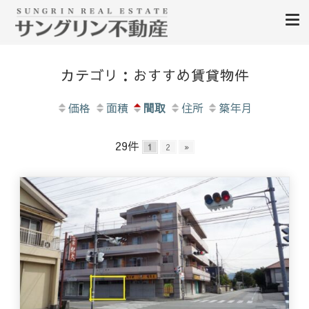
山梨不動産｜不動産売買、賃貸、無料査定｜山梨県甲府市を中心に昭和町・甲
山梨サングリン不動産｜山梨
斐市・笛吹市・南アルプス市、中央市など山梨県の不動産、土地、分譲地、建
カテゴリ：おすすめ賃貸物件
売住宅、戸建て、マンション、事業用物件を多数掲載中
不動産情報 土地 中古住宅 分
譲地 査定
価格
面積
間取
住所
築年月
29件
1
2
»