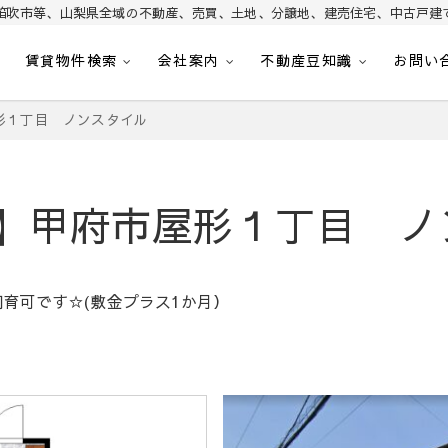
笛吹市等、山梨県全域の不動産、売買、土地、分譲地、建売住宅、中古戸建
賃貸物件検索
会社案内
不動産豆知識
お問い
昭和町・甲斐市・笛吹市・南アルプス市、中央市など山梨県の不動産、土地、分譲
｜山梨不動産情報 土地 
形１丁目 ノンスタイル
】甲府市屋形１丁目 ノ
育可です☆(敷金プラス1か月）