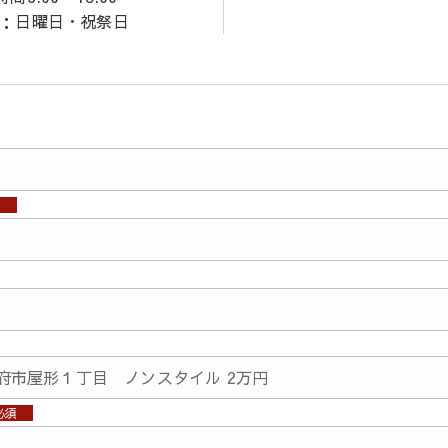
：日曜日・祝祭日
須
必須