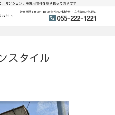
て、マンション、事業用物件を取り扱っております
営業時間：9:00～18:00 物件のお問合せ・ご相談はお気軽に
合わせ
055-222-1221
地、建売住宅、戸建て、マンション、事業用物件を多数掲載中
中古住宅 分譲地 査定
ンスタイル