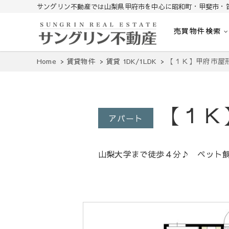
サングリン不動産では山梨県甲府市を中心に昭和町・甲斐市・
売買物件検索
山梨不動産｜不動産売買、賃貸、無料査定｜山梨県甲府市を中心に
山梨サングリン不動産
Home
賃貸物件
賃貸 1DK/1LDK
【１Ｋ】甲府市屋
【１Ｋ
アパート
山梨大学まで徒歩４分♪ ペット飼