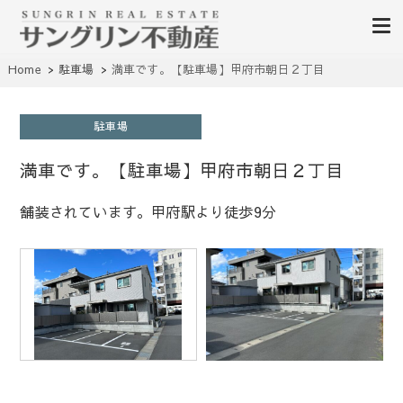
山梨不動産｜不動産売買、賃貸、無料査定｜山梨県甲府市を中心に昭和町・甲
Home
駐車場
満車です。【駐車場】甲府市朝日２丁目
山梨サングリン不動産｜山梨
斐市・笛吹市・南アルプス市、中央市など山梨県の不動産、土地、分譲地、建
売住宅、戸建て、マンション、事業用物件を多数掲載中
不動産情報 土地 中古住宅 分
駐車場
譲地 査定
満車です。【駐車場】甲府市朝日２丁目
舗装されています。甲府駅より徒歩9分