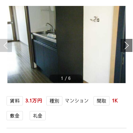
1
/
6
3.1万円
マンション
1K
賃料
種別
間取
敷金
礼金