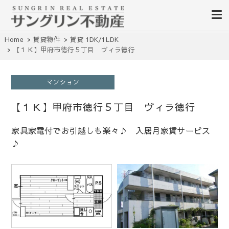
山梨不動産｜不動産売買、賃貸、無料査定｜山梨県甲府市を中心に昭和町・甲
Home
賃貸物件
賃貸 1DK/1LDK
山梨サングリン不動産｜山梨
斐市・笛吹市・南アルプス市、中央市など山梨県の不動産、土地、分譲地、建
【１Ｋ】甲府市徳行５丁目 ヴィラ徳行
売住宅、戸建て、マンション、事業用物件を多数掲載中
不動産情報 土地 中古住宅 分
譲地 査定
マンション
【１Ｋ】甲府市徳行５丁目 ヴィラ徳行
家具家電付でお引越しも楽々♪ 入居月家賃サービス
♪