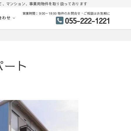
て、マンション、事業用物件を取り扱っております
営業時間：9:00～18:00 物件のお問合せ・ご相談はお気軽に
合わせ
055-222-1221
地、建売住宅、戸建て、マンション、事業用物件を多数掲載中
中古住宅 分譲地 査定
パート