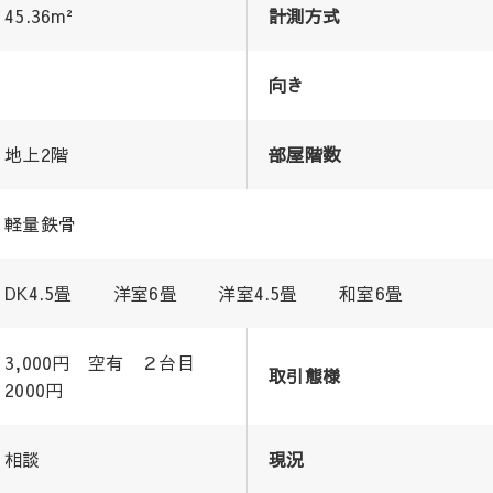
45.36m²
計測方式
向き
地上2階
部屋階数
軽量鉄骨
DK4.5畳 洋室6畳 洋室4.5畳 和室6畳
3,000円 空有 ２台目
取引態様
2000円
相談
現況