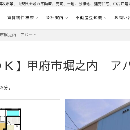
笛吹市等、山梨県全域の不動産、売買、土地、分譲地、建売住宅、中古戸建
賃貸物件検索
会社案内
不動産豆知識
お問い
昭和町・甲斐市・笛吹市・南アルプス市、中央市など山梨県の不動産、土地、分譲
｜山梨不動産情報 土地 
府市堀之内 アパート
ＤＫ】甲府市堀之内 ア
5分。