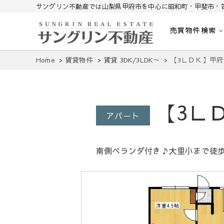
サングリン不動産では山梨県甲府市を中心に昭和町・甲斐市・
売買物件検索
山梨不動産｜不動産売買、賃貸、無料査定｜山梨県甲府市を中心に
山梨サングリン不動産
Home
賃貸物件
賃貸 3DK/3LDK～
【3ＬＤＫ】甲
【3Ｌ
アパート
南側ベランダ付き♪大里小まで徒歩