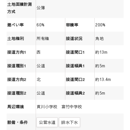
土地面積計測
公簿
方式
60%
200%
建ぺい率
容積率
所有権
角地
土地権利
接道状況
西
約13m
接道方向1
接道間口1
公道
約5m
接道種別1
接道幅員1
北
約13.4m
接道方向2
接道間口2
公道
約5m
接道種別2
接道幅員2
貢川小学校 富竹中学校
周辺環境
公営水道
排水下水
設備・条件