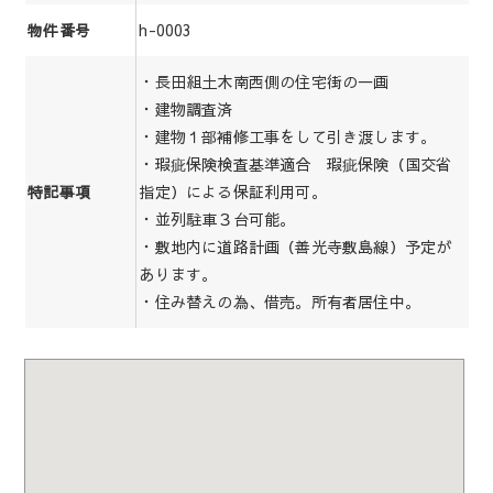
h-0003
物件番号
・長田組土木南西側の住宅街の一画
・建物調査済
・建物１部補修工事をして引き渡します。
・瑕疵保険検査基準適合 瑕疵保険（国交省
指定）による保証利用可。
特記事項
・並列駐車３台可能。
・敷地内に道路計画（善光寺敷島線）予定が
あります。
・住み替えの為、借売。所有者居住中。