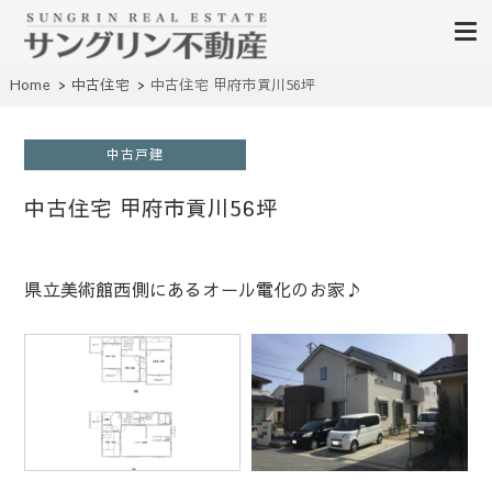
山梨不動産｜不動産売買、賃貸、無料査定｜山梨県甲府市を中心に昭和町・甲
Home
中古住宅
中古住宅 甲府市貢川56坪
山梨サングリン不動産｜山梨
斐市・笛吹市・南アルプス市、中央市など山梨県の不動産、土地、分譲地、建
売住宅、戸建て、マンション、事業用物件を多数掲載中
不動産情報 土地 中古住宅 分
中古戸建
譲地 査定
中古住宅 甲府市貢川56坪
県立美術館西側にあるオール電化のお家♪