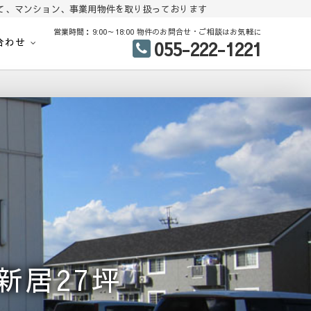
て、マンション、事業用物件を取り扱っております
営業時間：9:00～18:00 物件のお問合せ・ご相談はお気軽に
合わせ
055-222-1221
地、建売住宅、戸建て、マンション、事業用物件を多数掲載中
中古住宅 分譲地 査定
新居27坪