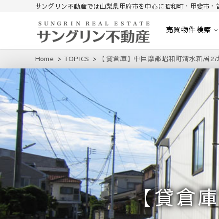
サングリン不動産では山梨県甲府市を中心に昭和町・甲斐市・
売買物件検索
山梨不動産｜不動産売買、賃貸、無料査定｜山梨県甲府市を中心に
山梨サングリン不動産
Home
TOPICS
【貸倉庫】中巨摩郡昭和町清水新居27
【貸倉庫