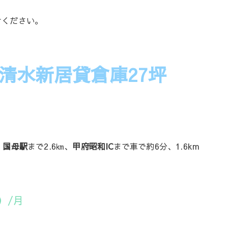
けください。
清水新居貸倉庫27坪
 国母駅
まで2.6㎞、
甲府昭和IC
まで車で約6分、1.6km
）/月