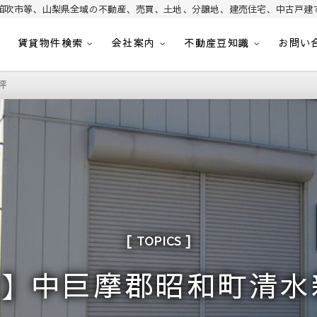
笛吹市等、山梨県全域の不動産、売買、土地、分譲地、建売住宅、中古戸建
賃貸物件検索
会社案内
不動産豆知識
お問い
昭和町・甲斐市・笛吹市・南アルプス市、中央市など山梨県の不動産、土地、分譲
｜山梨不動産情報 土地 
坪
TOPICS
】中巨摩郡昭和町清水