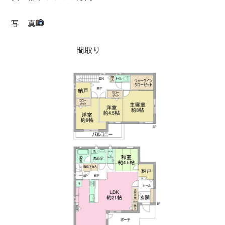
写 真
間取り