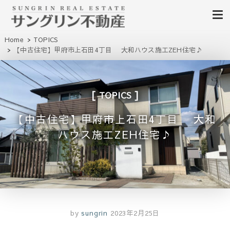
山梨不動産｜不動産売買、賃貸、無料査定｜山梨県甲府市を中心に昭和町・甲
Home
TOPICS
山梨サングリン不動産｜山梨
斐市・笛吹市・南アルプス市、中央市など山梨県の不動産、土地、分譲地、建
【中古住宅】甲府市上石田4丁目 大和ハウス施工ZEH住宅♪
売住宅、戸建て、マンション、事業用物件を多数掲載中
不動産情報 土地 中古住宅 分
譲地 査定
TOPICS
【中古住宅】甲府市上石田4丁目 大和
ハウス施工ZEH住宅♪
by
sungrin
2023年2月25日