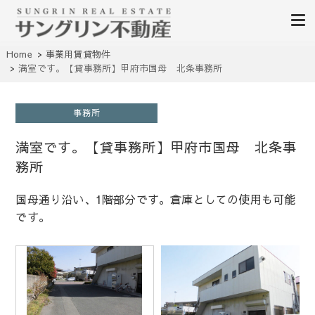
山梨不動産｜不動産売買、賃貸、無料査定｜山梨県甲府市を中心に昭和町・甲
Home
事業用賃貸物件
山梨サングリン不動産｜山梨
斐市・笛吹市・南アルプス市、中央市など山梨県の不動産、土地、分譲地、建
満室です。【貸事務所】甲府市国母 北条事務所
売住宅、戸建て、マンション、事業用物件を多数掲載中
不動産情報 土地 中古住宅 分
譲地 査定
事務所
満室です。【貸事務所】甲府市国母 北条事
務所
国母通り沿い、1階部分です。倉庫としての使用も可能
です。